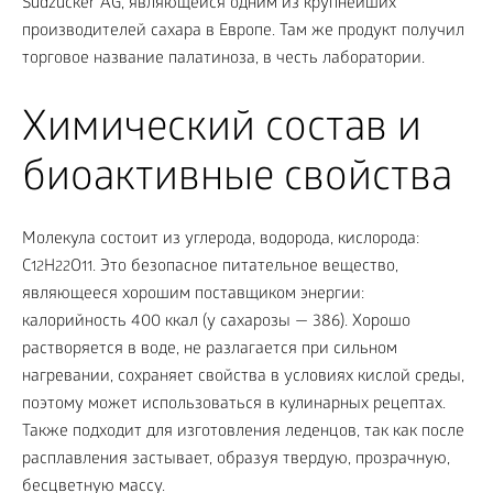
Südzucker AG, являющейся одним из крупнейших
производителей сахара в Европе. Там же продукт получил
торговое название палатиноза, в честь лаборатории.
Химический состав и
биоактивные свойства
Молекула состоит из углерода, водорода, кислорода:
С
Н
О
. Это безопасное питательное вещество,
12
22
11
являющееся хорошим поставщиком энергии:
калорийность 400 ккал (у сахарозы — 386). Хорошо
растворяется в воде, не разлагается при сильном
нагревании, сохраняет свойства в условиях кислой среды,
поэтому может использоваться в кулинарных рецептах.
Также подходит для изготовления леденцов, так как после
расплавления застывает, образуя твердую, прозрачную,
бесцветную массу.