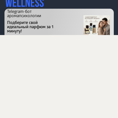
Telegram-бот
аромапсихологии
Подберите свой
идеальный парфюм за 1
минуту!
Перейти на сайт
©
1996 - 2026 ООО Международная компания
«Сибирское здоровье». Все права защищены.
Воспроизведение материалов данного сайта возможно
при условии обязательного размещения активной
ссылки на www.siberianhealth.com.
Вся бизнес-информация, представленная на данном
сайте, является недействительной для Республики
Узбекистан
Информация на сайте предназначена для лиц,
достигших возраста шестнадцати лет (16+)