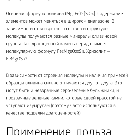
Основная формула оливина (Мg, Fe)
[SiO
]. Содержание
2
4
элементов может меняться в широком диапазоне. В
зависимости от конкретного состава и структуры
молекулы получаются разные минералы оливиновой
группы. Так, драгоценный камень перидот имеет
молекулярную формулу Fe
Mg
O
Si
. Хризолит —
2
8
20
5
FeMgOSi
.
+7
В зависимости от строения молекулы и наличия примесей
образцы оливина сильно отличаются друг от друга. Это
могут быть и невзрачные серо-зеленые булыжники, и
прозрачные зеленые камни, которые своей красотой не
уступают изумрудам (поэтому часто используются в
качестве подделки драгоценностей).
Применение, польза