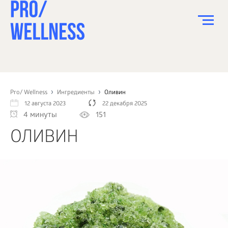
ПИТАНИЕ
СПОРТ
Pro/ Wellness
Ингредиенты
Оливин
12 августа 2023
22 декабря 2025
ЗДОРОВЬЕ
4 минуты
151
КРАСОТА
ОЛИВИН
ПСИХОЛОГИЯ
ДЕТИ
ДОМ
КАК?