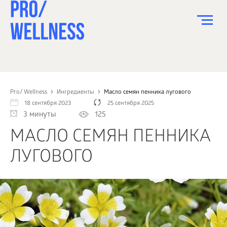
ПИТАНИЕ
СПОРТ
Pro/ Wellness
Ингредиенты
Масло семян пенника лугового
18 сентября 2023
25 сентября 2025
ЗДОРОВЬЕ
3 минуты
125
КРАСОТА
МАСЛО СЕМЯН ПЕННИКА
ПСИХОЛОГИЯ
ЛУГОВОГО
ДЕТИ
ДОМ
КАК?