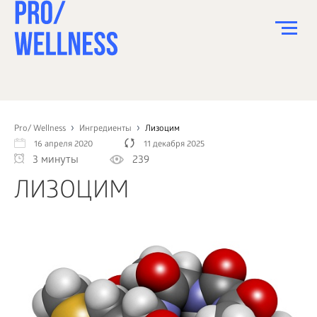
ПИТАНИЕ
СПОРТ
Pro/ Wellness
Ингредиенты
Лизоцим
16 апреля 2020
11 декабря 2025
ЗДОРОВЬЕ
3 минуты
239
КРАСОТА
ЛИЗОЦИМ
ПСИХОЛОГИЯ
ДЕТИ
ДОМ
КАК?