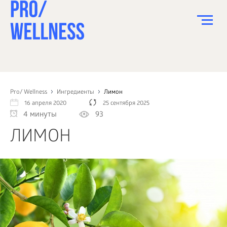
ПИТАНИЕ
СПОРТ
Pro/ Wellness
Ингредиенты
Лимон
16 апреля 2020
25 сентября 2025
ЗДОРОВЬЕ
4 минуты
93
КРАСОТА
ЛИМОН
ПСИХОЛОГИЯ
ДЕТИ
ДОМ
КАК?