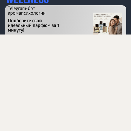
Telegram-бот
аромапсихологии
Подберите свой
идеальный парфюм за 1
минуту!
Перейти на сайт
©
1996 - 2026 ООО Международная компания
«Сибирское здоровье». Все права защищены.
Воспроизведение материалов данного сайта возможно
при условии обязательного размещения активной
ссылки на www.siberianhealth.com.
Вся бизнес-информация, представленная на данном
сайте, является недействительной для Республики
Узбекистан
Информация на сайте предназначена для лиц,
достигших возраста шестнадцати лет (16+)
Эксперты