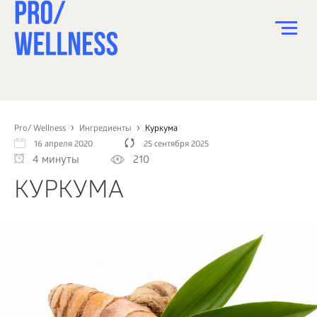
ПИТАНИЕ
СПОРТ
Pro/ Wellness
Ингредиенты
Куркума
16 апреля 2020
25 сентября 2025
ЗДОРОВЬЕ
4 минуты
210
КРАСОТА
КУРКУМА
ПСИХОЛОГИЯ
ДЕТИ
ДОМ
КАК?