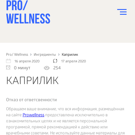
ПИТАНИЕ
СПОРТ
Pro/ Wellness
Ингредиенты
Каприлик
16 апреля 2020
17 апреля 2020
ЗДОРОВЬЕ
0 минут
254
КРАСОТА
КАПРИЛИК
ПСИХОЛОГИЯ
ДЕТИ
Отказ от ответсвенности
Обращаем ваше внимание, что вся информация, размещённая
ДОМ
на сайте
Prowellness
предоставлена исключительно в
ознакомительных целях и не является персональной
КАК?
программой, прямой рекомендацией к действию или
врачебными советами. Не используйте данные материалы для