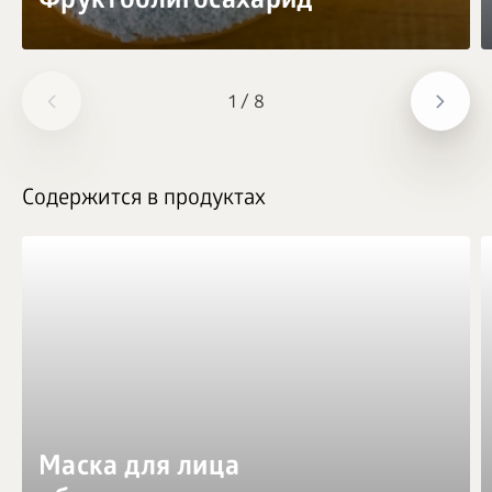
Фруктоолигосахарид
1
/
8
Содержится в продуктах
Маска для лица