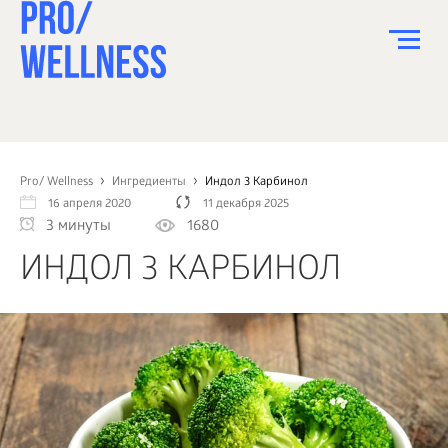
ПИТАНИЕ
СПОРТ
Pro/ Wellness
Ингредиенты
Индол 3 Карбинол
16 апреля 2020
11 декабря 2025
ЗДОРОВЬЕ
3 минуты
1680
КРАСОТА
ИНДОЛ 3 КАРБИНОЛ
ПСИХОЛОГИЯ
ДЕТИ
ДОМ
КАК?