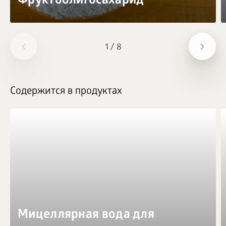
Фруктоолигосахарид
1
/
8
Содержится в продуктах
Мицеллярная вода для