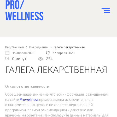
ПИТАНИЕ
СПОРТ
Pro/ Wellness
Ингредиенты
Галега Лекарственная
16 апреля 2020
17 апреля 2020
ЗДОРОВЬЕ
0 минут
254
КРАСОТА
ГАЛЕГА ЛЕКАРСТВЕННАЯ
ПСИХОЛОГИЯ
ДЕТИ
Отказ от ответсвенности
Обращаем ваше внимание, что вся информация, размещённая
ДОМ
на сайте
Prowellness
предоставлена исключительно в
ознакомительных целях и не является персональной
КАК?
программой, прямой рекомендацией к действию или
врачебными советами. Не используйте данные материалы для