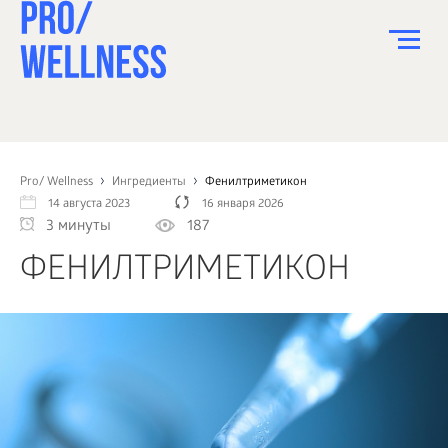
ПИТАНИЕ
СПОРТ
Pro/ Wellness
Ингредиенты
Фенилтриметикон
14 августа 2023
16 января 2026
ЗДОРОВЬЕ
3 минуты
187
КРАСОТА
ФЕНИЛТРИМЕТИКОН
ПСИХОЛОГИЯ
ДЕТИ
ДОМ
КАК?