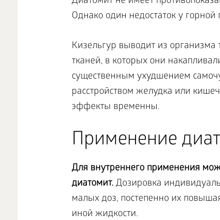
Диатомит не имеет противопоказан
Однако один недостаток у горной 
Кизельгур выводит из организма т
тканей, в которых они накапливал
существенным ухудшением самочув
расстройством желудка или кишеч
эффекты временны.
Применение диа
Для внутреннего применения мож
диатомит.
Дозировка индивидуальн
малых доз, постепенно их повыша
иной жидкости.