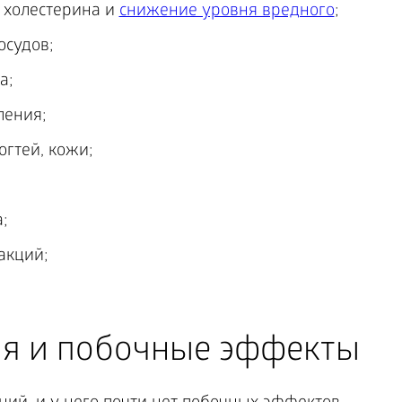
 холестерина и
снижение уровня вредного
;
осудов;
а;
ления;
огтей, кожи;
;
акций;
я и побочные эффекты