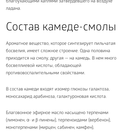
благоухающими каплями затвердевшего на воздухе
ладана.
Состав камеде-смолы
Ароматное вещество, которое синтезирует пильчатая
босвелия, имеет сложное строение. Одна половина
приходится на смолу, другая — на камедь. В нем много
босвеллиевой кислоты, обладающей
противовоспалительными свойствами.
В состав камеди входят изомер глюкозы галактоза,
моносахарид арабиноза, галактуроновая кислота.
Благовонное эфирное масло насыщено терпенами
(лимонен, α- и β-пинены), терпеноидами (вербенон),
монотерпенами (мирцен, сабинен, камфен),