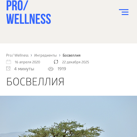
ПИТАНИЕ
СПОРТ
Pro/ Wellness
Ингредиенты
Босвеллия
16 апреля 2020
22 декабря 2025
ЗДОРОВЬЕ
4 минуты
1919
КРАСОТА
БОСВЕЛЛИЯ
ПСИХОЛОГИЯ
ДЕТИ
ДОМ
КАК?