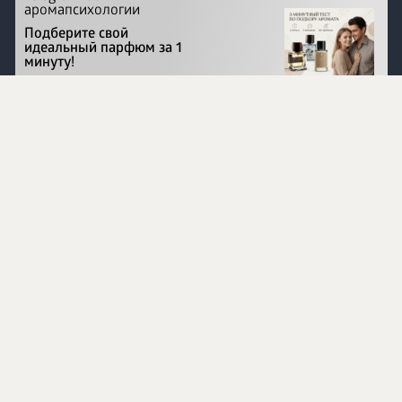
аромапсихологии
Подберите свой
идеальный парфюм за 1
минуту!
Перейти на сайт
©
1996 - 2026 ООО Международная компания
«Сибирское здоровье». Все права защищены.
Воспроизведение материалов данного сайта возможно
при условии обязательного размещения активной
ссылки на www.siberianhealth.com.
Вся бизнес-информация, представленная на данном
сайте, является недействительной для Республики
Узбекистан
Информация на сайте предназначена для лиц,
достигших возраста шестнадцати лет (16+)
Эксперты
Ингредиенты