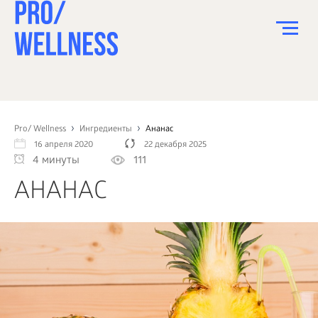
ПИТАНИЕ
СПОРТ
Pro/ Wellness
Ингредиенты
Ананас
16 апреля 2020
22 декабря 2025
ЗДОРОВЬЕ
4 минуты
111
КРАСОТА
АНАНАС
ПСИХОЛОГИЯ
ДЕТИ
ДОМ
КАК?