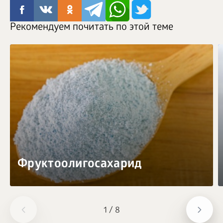
Рекомендуем почитать по этой теме
Фруктоолигосахарид
1
/
8