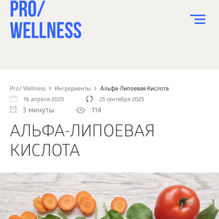
ПИТАНИЕ
СПОРТ
Pro/ Wellness
Ингредиенты
Альфа-Липоевая Кислота
16 апреля 2020
25 сентября 2025
ЗДОРОВЬЕ
3 минуты
114
КРАСОТА
АЛЬФА-ЛИПОЕВАЯ
ПСИХОЛОГИЯ
КИСЛОТА
ДЕТИ
ДОМ
КАК?