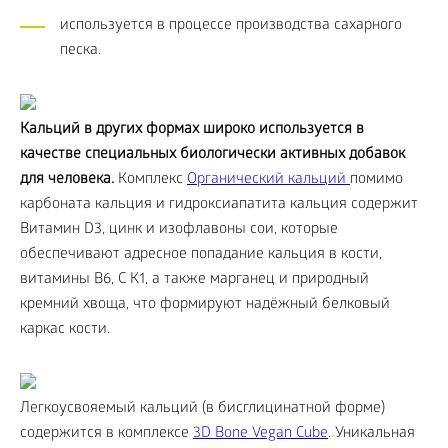
используется в процессе производства сахарного
песка.
Кальций в других формах широко используется в
качестве специальных биологически активных добавок
для человека.
Комплекс
Органический кальций
помимо
карбоната кальция и гидроксиапатита кальция содержит
Витамин D
3
, цинк и изофлавоны сои, которые
обеспечивают адресное попадание кальция в кости,
витамины B
6
, С K
1
, а также марганец и природный
кремний хвоща, что формируют надёжный белковый
каркас кости.
Легкоусвояемый кальций (в бисглицинатной форме)
содержится в комплексе
3D Bone Vegan Cube
. Уникальная