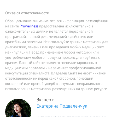
Отказ от ответсвенности
Обращаем ваше внимание, что вся информация, размещённая
на сайте
Prowellness
предоставлена исключительно в
ознакомительных целях и не является персональной
программой, прямой рекомендацией к действию или
врачебными советами. Не используйте данные материалы для
диагностики, лечения или проведения любых медицинских
манипуляций. Перед применением любой методики или
употреблением любого продукта проконсультируйтесь с
врачом. Данный сайт не является специализированным
медицинским порталом и не заменяет профессиональной
консультации специалиста. Владелец Сайта не несет никакой
ответственности ни перед какой стороной, понесший
косвенный или прямой ущерб в результате неправильного
использования материалов, размещенных на данном ресурсе.
Эксперт:
Екатерина Подваленчук