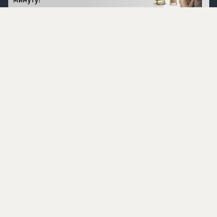
минуту!
Перейти на сайт
©
1996 - 2026 ООО Международная компания
«Сибирское здоровье». Все права защищены.
Воспроизведение материалов данного сайта возможно
при условии обязательного размещения активной
ссылки на www.siberianhealth.com.
Вся бизнес-информация, представленная на данном
сайте, является недействительной для Республики
Узбекистан
Информация на сайте предназначена для лиц,
достигших возраста шестнадцати лет (16+)
Эксперты
Ингредиенты
Контакты
О нас
Пользовательское соглашение