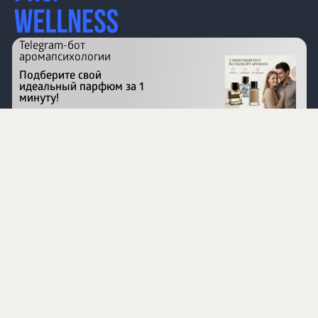
Telegram-бот
аромапсихологии
Подберите свой
идеальный парфюм за 1
минуту!
Перейти на сайт
©
1996 - 2026 ООО Международная компания
«Сибирское здоровье». Все права защищены.
Воспроизведение материалов данного сайта возможно
при условии обязательного размещения активной
ссылки на www.siberianhealth.com.
Вся бизнес-информация, представленная на данном
сайте, является недействительной для Республики
Узбекистан
Информация на сайте предназначена для лиц,
достигших возраста шестнадцати лет (16+)