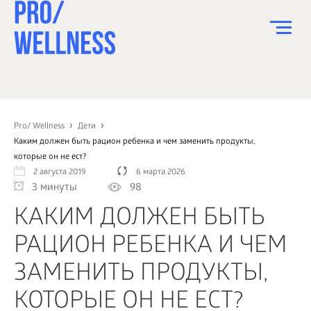
ПИТАНИЕ
СПОРТ
Pro/ Wellness
Дети
Каким должен быть рацион ребенка и чем заменить продукты,
ЗДОРОВЬЕ
которые он не ест?
2 августа 2019
6 марта 2026
КРАСОТА
3 минуты
98
ПСИХОЛОГИЯ
КАКИМ ДОЛЖЕН БЫТЬ
ДЕТИ
РАЦИОН РЕБЕНКА И ЧЕМ
ДОМ
ЗАМЕНИТЬ ПРОДУКТЫ,
КАК?
КОТОРЫЕ ОН НЕ ЕСТ?