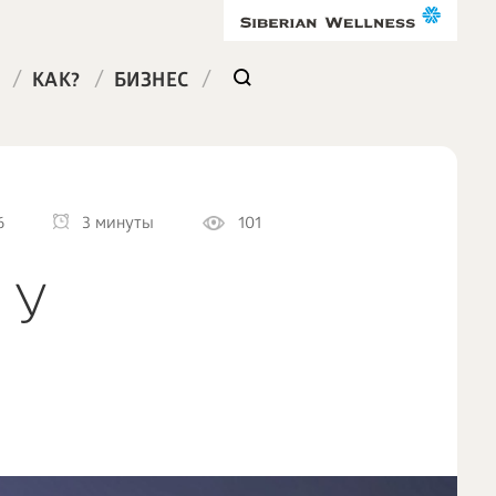
/
/
/
КАК?
БИЗНЕС
6
3 минуты
101
 У