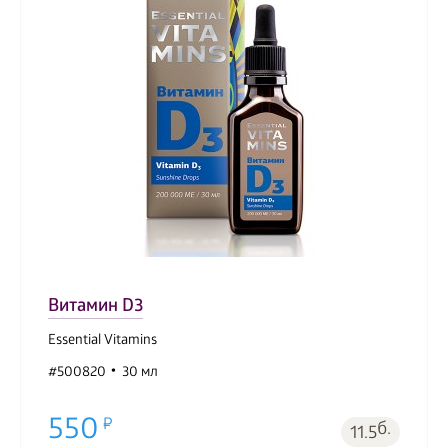
Витамин D3
Essential Vitamins
#500820
30 мл
550
б.
11.5