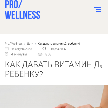
ПИТАНИЕ
СПОРТ
Pro/ Wellness
Дети
Как давать витамин Д₃ ребенку?
14 августа 2020
3 марта 2026
ЗДОРОВЬЕ
4 минуты
803
КРАСОТА
КАК ДАВАТЬ ВИТАМИН Д₃
ПСИХОЛОГИЯ
РЕБЕНКУ?
ДЕТИ
ДОМ
КАК?