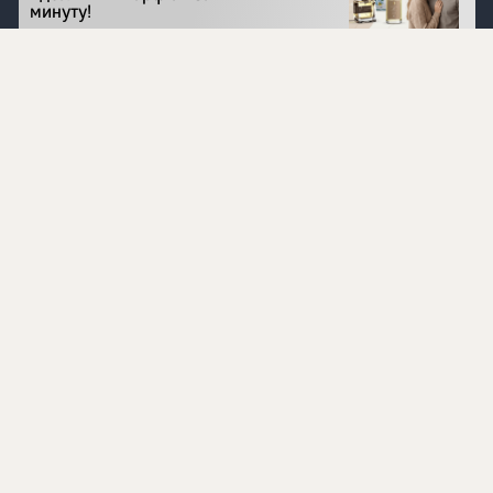
минуту!
Перейти на сайт
©
1996 - 2026 ООО Международная компания
«Сибирское здоровье». Все права защищены.
Воспроизведение материалов данного сайта возможно
при условии обязательного размещения активной
ссылки на www.siberianhealth.com.
Вся бизнес-информация, представленная на данном
сайте, является недействительной для Республики
Узбекистан
Информация на сайте предназначена для лиц,
достигших возраста шестнадцати лет (16+)
Эксперты
Ингредиенты
Контакты
О нас
Пользовательское соглашение