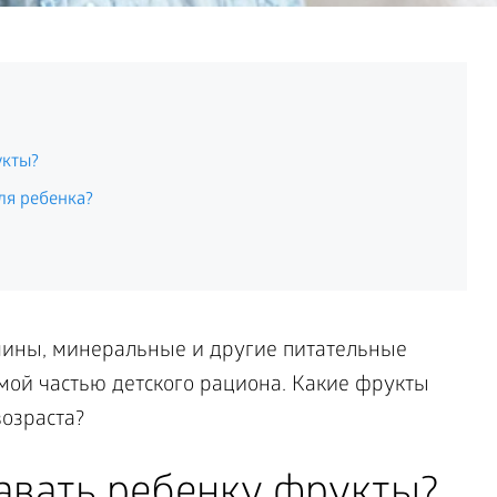
укты?
ля ребенка?
мины, минеральные и другие питательные
мой частью детского рациона. Какие фрукты
возраста?
авать ребенку фрукты?