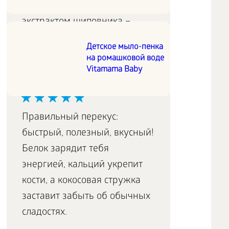
малиновым соком и
экстрактом шиповника –
правильный источник
Детское мыло-пенка
витамина С на каждый день!
на ромашковой воде
Vitamama Baby
Calcium-батончик Кокос
Правильный перекус:
быстрый, полезный, вкусный!
Белок зарядит тебя
энергией, кальций укрепит
кости, а кокосовая стружка
заставит забыть об обычных
сладостях.