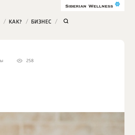
/
/
/
КАК?
БИЗНЕС
ты
258