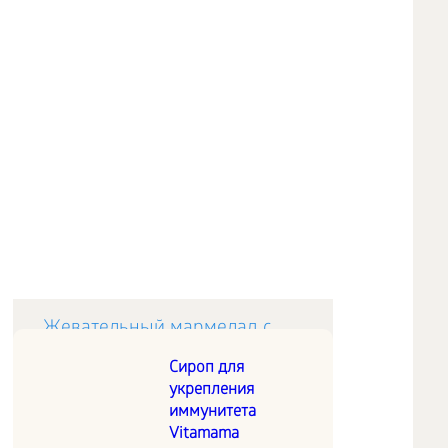
Жевательный мармелад с
малиной и шиповником
Сироп для
укрепления
иммунитета
Натуральный десерт с
Vitamama