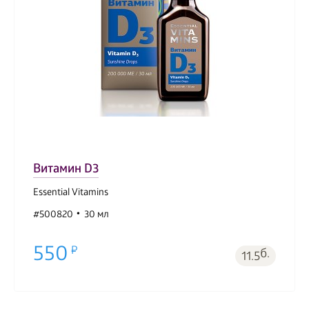
Витамин D3
Essential Vitamins
#500820
30 мл
550
б.
11.5