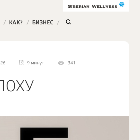
/
/
/
КАК?
БИЗНЕС
026
9 минут
341
ПОХУ