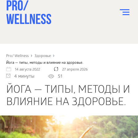
ПИТАНИЕ
СПОРТ
Pro/ Wellness
Здоровье
Йога — типы, методы и влияние на здоровье.
ЗДОРОВЬЕ
14 августа 2022
27 апреля 2026
4 минуты
51
КРАСОТА
ЙОГА — ТИПЫ, МЕТОДЫ И
ПСИХОЛОГИЯ
ВЛИЯНИЕ НА ЗДОРОВЬЕ.
ДЕТИ
ДОМ
КАК?