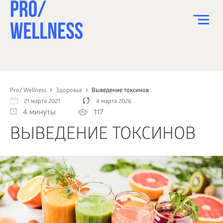
ПИТАНИЕ
СПОРТ
Pro/ Wellness
Здоровье
Выведение токсинов
21 марта 2021
4 марта 2026
ЗДОРОВЬЕ
4 минуты
117
КРАСОТА
ВЫВЕДЕНИЕ ТОКСИНОВ
ПСИХОЛОГИЯ
ДЕТИ
ДОМ
КАК?