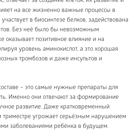
c, отвечает за создание клеток, их развитие и
лияет на все жизненно важные процессы в
 участвует в биосинтезе белков, задействована
итов. Без неё было бы невозможным
же оказывает позитивное влияние и на
улируя уровень аминокислот, а это хорошая
нозных тромбозов и даже инсультов и
составе – это самые нужные препараты для
ь. Именно они отвечают за формирование
учное развитие. Даже кратковременный
ом триместре угрожает серьёзным нарушением
ми заболеваниями ребёнка в будущем.