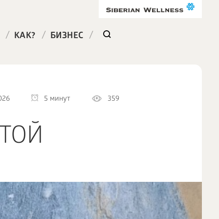
/
/
/
КАК?
БИЗНЕС
026
5 минут
359
ТОЙ