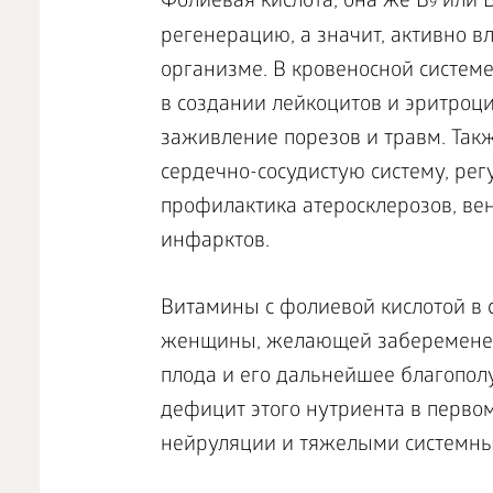
Фолиевая кислота, она же B
или B
9
регенерацию, а значит, активно в
организме. В кровеносной системе
в создании лейкоцитов и эритроц
заживление порезов и травм. Так
сердечно-сосудистую систему, рег
профилактика атеросклерозов, ве
инфарктов.
Витамины с фолиевой кислотой в 
женщины, желающей забеременет
плода и его дальнейшее благопол
дефицит этого нутриента в перв
нейруляции и тяжелыми системны