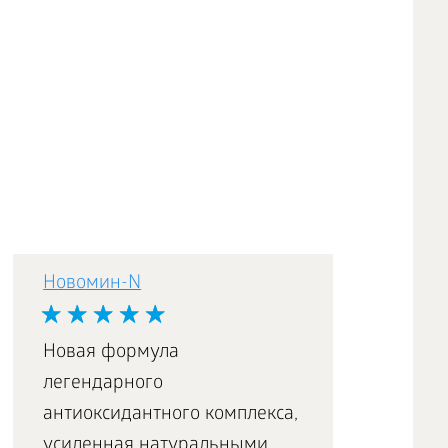
Новомин-N
Новая формула
легендарного
антиоксидантного комплекса,
усиленная натуральными