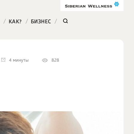
/
/
/
КАК?
БИЗНЕС
4 минуты
828