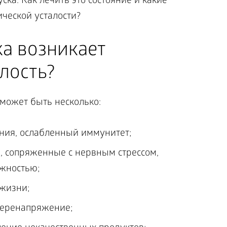
ска. Как лечить это состояние и какие
ческой усталости?
ка возникает
лость?
может быть несколько:
ния, ослабленный иммунитет;
а, сопряженные с нервным стрессом,
жностью;
 жизни;
перенапряжение;