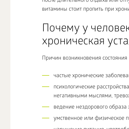
после длительного отдыха или отпу
витамины стоит пропить при хрони
Почему у челове
хроническая уста
Причин возникновения состояния 
частые хронические заболева
психологические расстройств
негативными мыслями, трево
ведение нездорового образа
умственное или физическое 