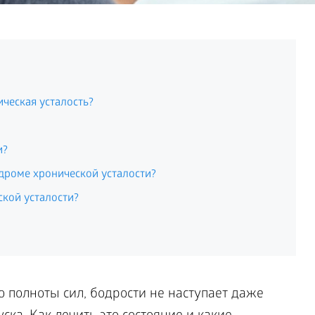
ческая усталость?
и?
дроме хронической усталости?
ской усталости?
о полноты сил, бодрости не наступает даже