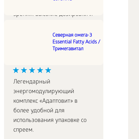
поддержания острого
зрения: высокие дозировки и
максимальная усвояемость
активных веществ.
Северная омега-3
Essential Fatty Acids /
Тримегавитал
Энергомодулирующий
комплекс в формате спрея
Легендарный
энергомодулирующий
комплекс «Адаптовит» в
более удобной для
использования упаковке со
спреем.