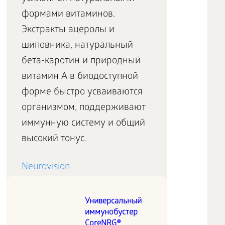
формами витаминов.
Экстракты ацеролы и
шиповника, натуральный
бета-каротин и природный
витамин А в биодоступной
форме быстро усваиваются
организмом, поддерживают
иммунную систему и общий
высокий тонус.
Neurovision
Инновационная программа
Универсальный
иммунобустер
для активной работы мозга и
CoreNRG®