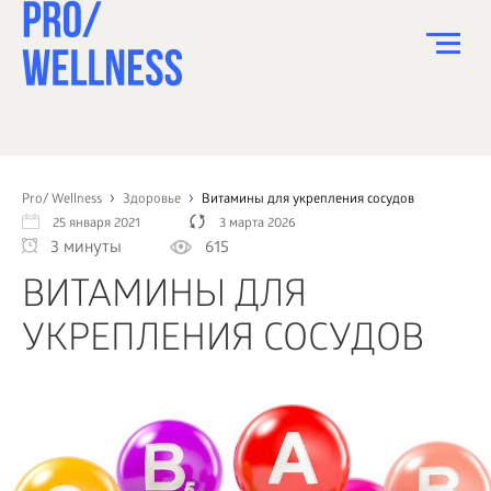
ПИТАНИЕ
СПОРТ
Pro/ Wellness
Здоровье
Витамины для укрепления сосудов
25 января 2021
3 марта 2026
ЗДОРОВЬЕ
3 минуты
615
КРАСОТА
ВИТАМИНЫ ДЛЯ
ПСИХОЛОГИЯ
УКРЕПЛЕНИЯ СОСУДОВ
ДЕТИ
ДОМ
КАК?