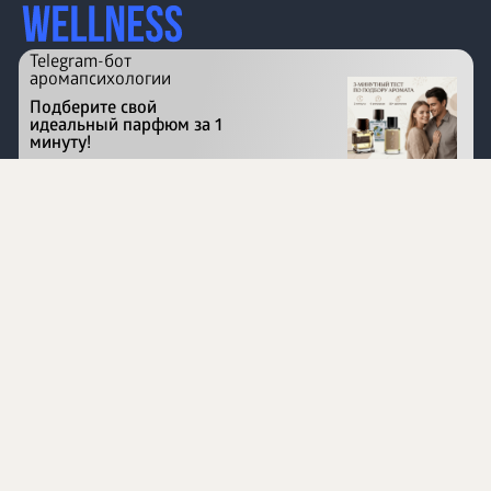
Telegram-бот
аромапсихологии
Подберите свой
идеальный парфюм за 1
минуту!
Перейти на сайт
©
1996 - 2026 ООО Международная компания
«Сибирское здоровье». Все права защищены.
Воспроизведение материалов данного сайта возможно
при условии обязательного размещения активной
ссылки на www.siberianhealth.com.
Вся бизнес-информация, представленная на данном
сайте, является недействительной для Республики
Узбекистан
Информация на сайте предназначена для лиц,
достигших возраста шестнадцати лет (16+)