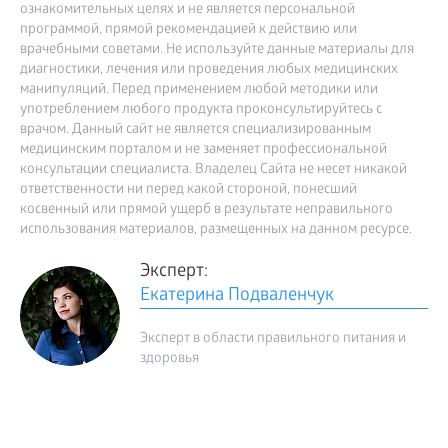
ознакомительных целях и не является персональной
программой, прямой рекомендацией к действию или
врачебными советами. Не используйте данные материалы для
диагностики, лечения или проведения любых медицинских
манипуляций. Перед применением любой методики или
употреблением любого продукта проконсультируйтесь с
врачом. Данный сайт не является специализированным
медицинским порталом и не заменяет профессиональной
консультации специалиста. Владелец Сайта не несет никакой
ответственности ни перед какой стороной, понесший
косвенный или прямой ущерб в результате неправильного
использования материалов, размещенных на данном ресурсе.
Эксперт:
Екатерина Подваленчук
Эксперт в области правильного питания и
здоровья