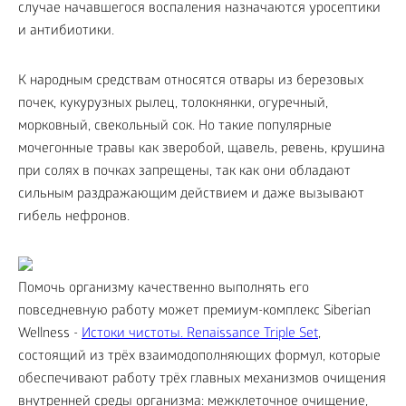
случае начавшегося воспаления назначаются уросептики
и антибиотики.
К народным средствам относятся отвары из березовых
почек, кукурузных рылец, толокнянки, огуречный,
морковный, свекольный сок. Но такие популярные
мочегонные травы как зверобой, щавель, ревень, крушина
при солях в почках запрещены, так как они обладают
сильным раздражающим действием и даже вызывают
гибель нефронов.
Помочь организму качественно выполнять его
повседневную работу может премиум-комплекс Siberian
Wellness -
Истоки чистоты. Renaissance Triple Set
,
состоящий из трёх взаимодополняющих формул, которые
обеспечивают работу трёх главных механизмов очищения
внутренней среды организма: межклеточное очищение,