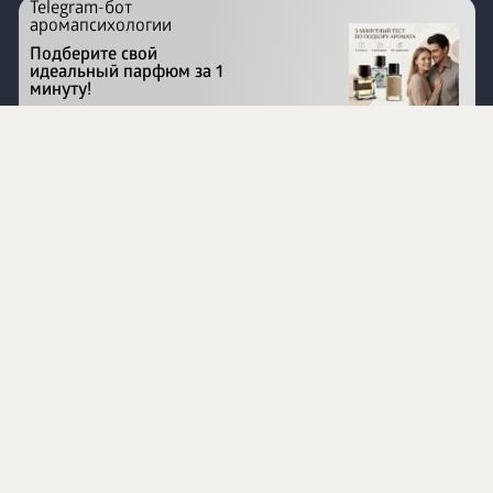
Telegram-бот
аромапсихологии
Подберите свой
идеальный парфюм за 1
минуту!
Перейти на сайт
©
1996 - 2026 ООО Международная компания
«Сибирское здоровье». Все права защищены.
Воспроизведение материалов данного сайта возможно
при условии обязательного размещения активной
ссылки на www.siberianhealth.com.
Вся бизнес-информация, представленная на данном
сайте, является недействительной для Республики
Узбекистан
Информация на сайте предназначена для лиц,
достигших возраста шестнадцати лет (16+)
Эксперты
Ингредиенты