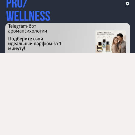
Telegram-бот
аромапсихологии
Подберите свой
идеальный парфюм за 1
минуту!
Перейти на сайт
©
1996 - 2026 ООО Международная компания
«Сибирское здоровье». Все права защищены.
Воспроизведение материалов данного сайта возможно
при условии обязательного размещения активной
ссылки на www.siberianhealth.com.
Вся бизнес-информация, представленная на данном
сайте, является недействительной для Республики
Узбекистан
Информация на сайте предназначена для лиц,