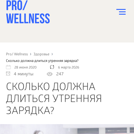
ПИТАНИЕ
СПОРТ
Pro/ Wellness
Здоровье
Сколько должна длиться утренняя зарядка?
ЗДОРОВЬЕ
28 июня 2020
6 марта 2026
4 минуты
247
КРАСОТА
СКОЛЬКО ДОЛЖНА
ПСИХОЛОГИЯ
ДЛИТЬСЯ УТРЕННЯЯ
ДЕТИ
ЗАРЯДКА?
ДОМ
КАК?