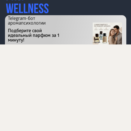
Telegram-бот
аромапсихологии
Подберите свой
идеальный парфюм за 1
минуту!
Перейти на сайт
©
1996 - 2026 ООО Международная компания
«Сибирское здоровье». Все права защищены.
Воспроизведение материалов данного сайта возможно
при условии обязательного размещения активной
ссылки на www.siberianhealth.com.
Вся бизнес-информация, представленная на данном
сайте, является недействительной для Республики
Узбекистан
Информация на сайте предназначена для лиц,
достигших возраста шестнадцати лет (16+)