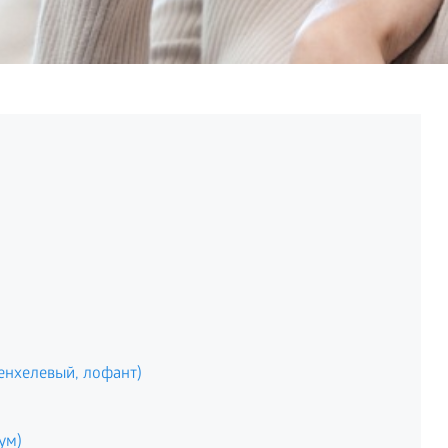
енхелевый, лофант)
ум)