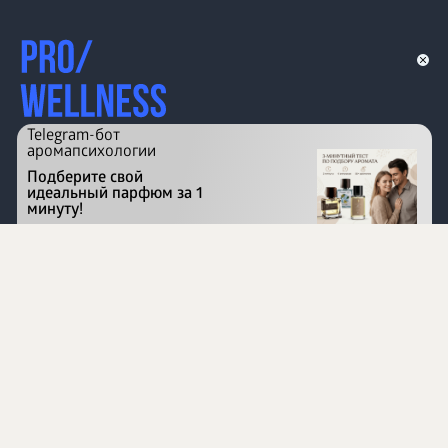
Telegram-бот
аромапсихологии
Подберите свой
идеальный парфюм за 1
минуту!
Перейти на сайт
©
1996 - 2026 ООО Международная компания
«Сибирское здоровье». Все права защищены.
Воспроизведение материалов данного сайта возможно
при условии обязательного размещения активной
ссылки на www.siberianhealth.com.
Вся бизнес-информация, представленная на данном
сайте, является недействительной для Республики