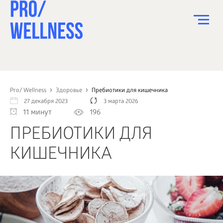
ПИТАНИЕ
СПОРТ
Pro/ Wellness
Здоровье
Пребиотики для кишечника
27 декабря 2023
3 марта 2026
ЗДОРОВЬЕ
11 минут
196
КРАСОТА
ПРЕБИОТИКИ ДЛЯ
ПСИХОЛОГИЯ
КИШЕЧНИКА
ДЕТИ
ДОМ
КАК?