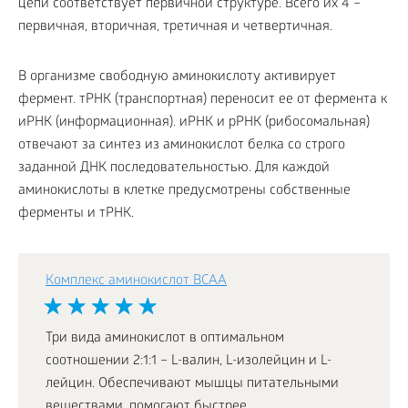
цепи соответствует первичной структуре. Всего их 4 –
первичная, вторичная, третичная и четвертичная.
В организме свободную аминокислоту активирует
фермент. тРНК (транспортная) переносит ее от фермента к
иРНК (информационная). иРНК и рРНК (рибосомальная)
отвечают за синтез из аминокислот белка со строго
заданной ДНК последовательностью. Для каждой
аминокислоты в клетке предусмотрены собственные
ферменты и тРНК.
Комплекс аминокислот BCAA
Три вида аминокислот в оптимальном
соотношении 2:1:1 – L-валин, L-изолейцин и L-
лейцин. Обеспечивают мышцы питательными
веществами, помогают быстрее