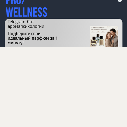
Telegram-бот
аромапсихологии
Подберите свой
идеальный парфюм за 1
минуту!
Перейти на сайт
©
1996 - 2026 ООО Международная компания
«Сибирское здоровье». Все права защищены.
Воспроизведение материалов данного сайта возможно
при условии обязательного размещения активной
ссылки на www.siberianhealth.com.
Вся бизнес-информация, представленная на данном
сайте, является недействительной для Республики
Узбекистан
Информация на сайте предназначена для лиц,