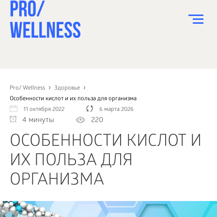
ПИТАНИЕ
СПОРТ
Pro/ Wellness
Здоровье
Особенности кислот и их польза для организма
ЗДОРОВЬЕ
11 октября 2022
6 марта 2026
4 минуты
220
КРАСОТА
ОСОБЕННОСТИ КИСЛОТ И
ПСИХОЛОГИЯ
ИХ ПОЛЬЗА ДЛЯ
ДЕТИ
ОРГАНИЗМА
ДОМ
КАК?