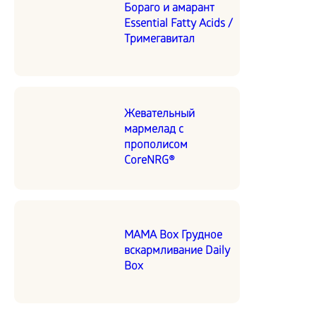
Бораго и амарант
Essential Fatty Acids /
Тримегавитал
Жевательный
мармелад с
прополисом
CoreNRG®
MAMA Box Грудное
вскармливание Daily
Box