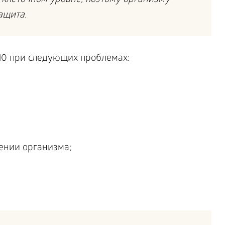
 клеточном уровне, поэтому организму
ащита.
10 при следующих проблемах:
щении организма;