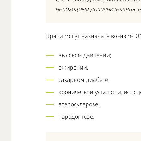
Q10 и свободных радикалов на
необходима дополнительная з
Врачи могут назначать коэнзим Q
высоком давлении;
ожирении;
сахарном диабете;
хронической усталости, исто
атеросклерозе;
пародонтозе.