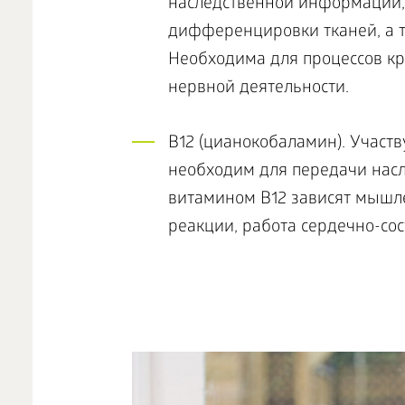
наследственной информации, 
дифференцировки тканей, а т
Необходима для процессов кр
нервной деятельности.
В12 (цианокобаламин). Участв
необходим для передачи нас
витамином В12 зависят мышл
реакции, работа сердечно-со