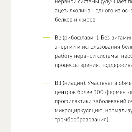
нервной системы (улучшает пе
ацетилхолина - одного из осн
белков и жиров.
В2 (рибофлавин). Без витам
энергии и использования белк
работу нервной системы, нео
процессы зрения, поддерживае
В3 (ниацин). Участвует в обме
центров более 300 ферментов
профилактики заболеваний се
микроциркуляцию, нормализуе
тромбообразования).