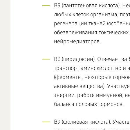
В5 (пантотеновая кислота). Н
любых клеток организма, поэ
регенерации тканей (особенно
обезвреживания токсических 
нейромедиаторов.
В6 (пиридоксин). Отвечает за
транспорт аминокислот, но и
(ферменты, некоторые гормо
активные вещества). Участвуе
энергии, работе иммунной, н
баланса половых гормонов.
В9 (фолиевая кислота). Участ