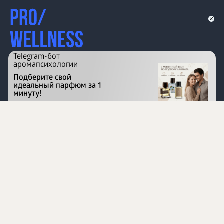
Telegram-бот
аромапсихологии
Подберите свой
идеальный парфюм за 1
минуту!
Перейти на сайт
©
1996 - 2026 ООО Международная компания
«Сибирское здоровье». Все права защищены.
Воспроизведение материалов данного сайта возможно
при условии обязательного размещения активной
ссылки на www.siberianhealth.com.
Вся бизнес-информация, представленная на данном
сайте, является недействительной для Республики
Узбекистан