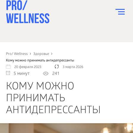
ПИТАНИЕ
СПОРТ
Pro/ Wellness
Здоровье
Кому можно принимать антидепрессанты
ЗДОРОВЬЕ
20 февраля 2023
3 марта 2026
5 минут
241
КРАСОТА
КОМУ МОЖНО
ПСИХОЛОГИЯ
ПРИНИМАТЬ
ДЕТИ
АНТИДЕПРЕССАНТЫ
ДОМ
КАК?