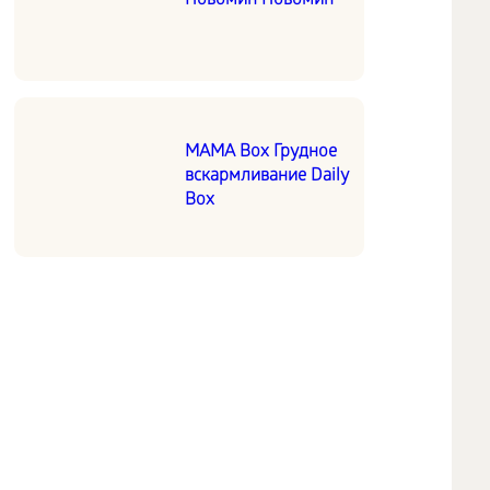
Новомин Новомин
MAMA Box Грудное
вскармливание Daily
Box