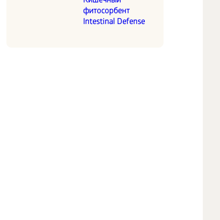
Кишечный
фитосорбент
Intestinal Defense