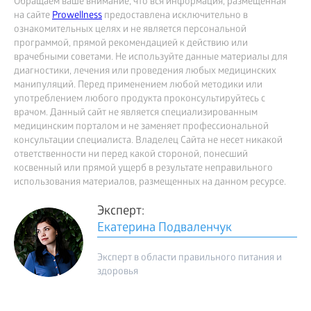
Обращаем ваше внимание, что вся информация, размещённая
на сайте
Prowellness
предоставлена исключительно в
ознакомительных целях и не является персональной
программой, прямой рекомендацией к действию или
врачебными советами. Не используйте данные материалы для
диагностики, лечения или проведения любых медицинских
манипуляций. Перед применением любой методики или
употреблением любого продукта проконсультируйтесь с
врачом. Данный сайт не является специализированным
медицинским порталом и не заменяет профессиональной
консультации специалиста. Владелец Сайта не несет никакой
ответственности ни перед какой стороной, понесший
косвенный или прямой ущерб в результате неправильного
использования материалов, размещенных на данном ресурсе.
Эксперт:
Екатерина Подваленчук
Эксперт в области правильного питания и
здоровья