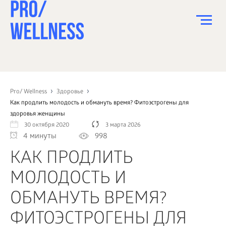
ПИТАНИЕ
СПОРТ
Pro/ Wellness
Здоровье
Как продлить молодость и обмануть время? Фитоэстрогены для
ЗДОРОВЬЕ
здоровья женщины
30 октября 2020
3 марта 2026
КРАСОТА
4 минуты
998
ПСИХОЛОГИЯ
КАК ПРОДЛИТЬ
ДЕТИ
МОЛОДОСТЬ И
ДОМ
ОБМАНУТЬ ВРЕМЯ?
КАК?
ФИТОЭСТРОГЕНЫ ДЛЯ