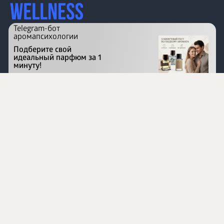
Telegram-бот
аромапсихологии
Подберите свой
идеальный парфюм за 1
минуту!
Перейти на сайт
©
1996 - 2026 ООО Международная компания
«Сибирское здоровье». Все права защищены.
Воспроизведение материалов данного сайта возможно
при условии обязательного размещения активной
ссылки на www.siberianhealth.com.
Вся бизнес-информация, представленная на данном
сайте, является недействительной для Республики
Узбекистан
Информация на сайте предназначена для лиц,
достигших возраста шестнадцати лет (16+)