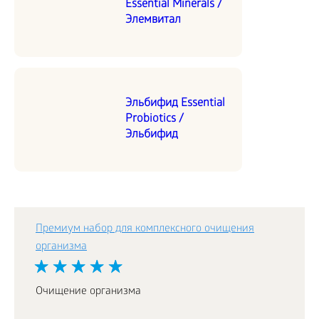
Essential Minerals /
Элемвитал
Эльбифид Essential
Probiotics /
Эльбифид
Премиум набор для комплексного очищения
организма
Очищение организма