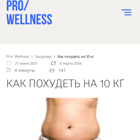
ПИТАНИЕ
СПОРТ
Pro/ Wellness
Здоровье
Как похудеть на 10 кг
27 июня 2021
6 марта 2026
ЗДОРОВЬЕ
4 минуты
141
КРАСОТА
КАК ПОХУДЕТЬ НА 10 КГ
ПСИХОЛОГИЯ
ДЕТИ
ДОМ
КАК?