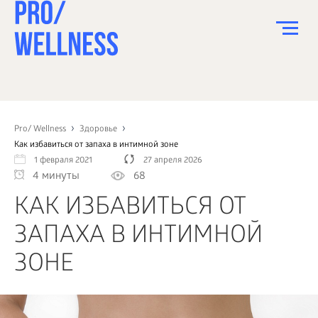
ПИТАНИЕ
СПОРТ
Pro/ Wellness
Здоровье
Как избавиться от запаха в интимной зоне
ЗДОРОВЬЕ
1 февраля 2021
27 апреля 2026
4 минуты
68
КРАСОТА
КАК ИЗБАВИТЬСЯ ОТ
ПСИХОЛОГИЯ
ЗАПАХА В ИНТИМНОЙ
ДЕТИ
ЗОНЕ
ДОМ
КАК?