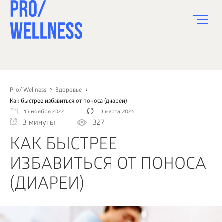
ПИТАНИЕ
СПОРТ
Pro/ Wellness
Здоровье
Как быстрее избавиться от поноса (диареи)
ЗДОРОВЬЕ
15 ноября 2022
3 марта 2026
3 минуты
327
КРАСОТА
КАК БЫСТРЕЕ
ПСИХОЛОГИЯ
ИЗБАВИТЬСЯ ОТ ПОНОСА
ДЕТИ
(ДИАРЕИ)
ДОМ
КАК?