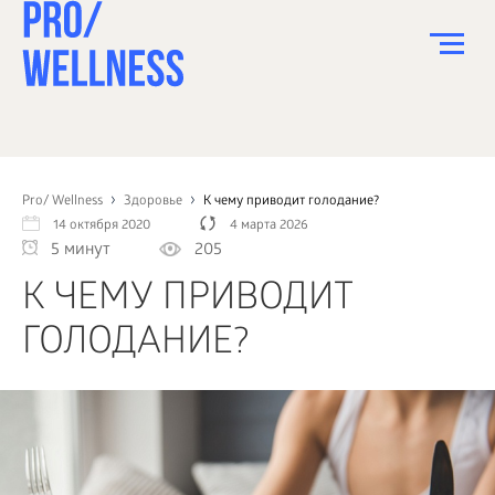
ПИТАНИЕ
СПОРТ
Pro/ Wellness
Здоровье
К чему приводит голодание?
14 октября 2020
4 марта 2026
ЗДОРОВЬЕ
5 минут
205
КРАСОТА
К ЧЕМУ ПРИВОДИТ
ПСИХОЛОГИЯ
ГОЛОДАНИЕ?
ДЕТИ
ДОМ
КАК?