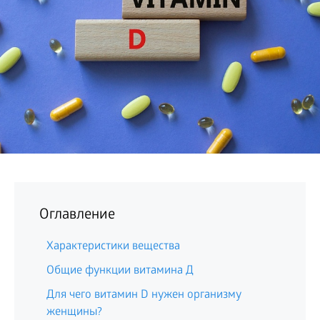
БИЗНЕС
Оглавление
Характеристики вещества
Общие функции витамина Д
Для чего витамин D нужен организму
женщины?