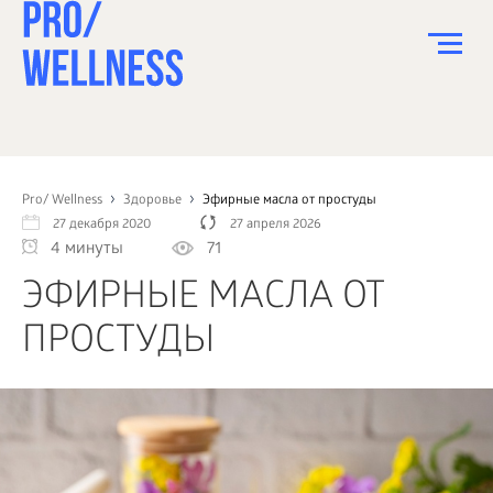
ПИТАНИЕ
СПОРТ
Pro/ Wellness
Здоровье
Эфирные масла от простуды
27 декабря 2020
27 апреля 2026
ЗДОРОВЬЕ
4 минуты
71
КРАСОТА
ЭФИРНЫЕ МАСЛА ОТ
ПСИХОЛОГИЯ
ПРОСТУДЫ
ДЕТИ
ДОМ
КАК?