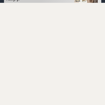
Перейти на сайт
©
1996 - 2026 ООО Международная компания
«Сибирское здоровье». Все права защищены.
Воспроизведение материалов данного сайта возможно
при условии обязательного размещения активной
ссылки на www.siberianhealth.com.
Вся бизнес-информация, представленная на данном
сайте, является недействительной для Республики
Узбекистан
Информация на сайте предназначена для лиц,
достигших возраста шестнадцати лет (16+)
Эксперты
Ингредиенты
Контакты
О нас
Пользовательское соглашение
Политика конфиденциальности