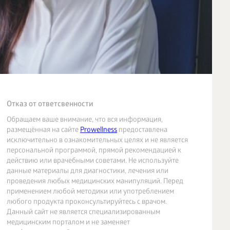
Отказ от ответсвенности
Обращаем ваше внимание, что вся информация,
размещённая на сайте
Prowellness
предоставлена
исключительно в ознакомительных целях и не является
персональной программой, прямой рекомендацией к
действию или врачебными советами. Не используйте
данные материалы для диагностики, лечения или
проведения любых медицинских манипуляций. Перед
применением любой методики или употреблением
любого продукта проконсультируйтесь с врачом.
Данный сайт не является специализированным
медицинским порталом и не заменяет