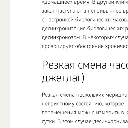
«домашнее» время. В другой клима
закат наступают в непривычное вр
с настройкой биологических часов.
десинхронизация биологических 
десинхронозом. В некоторых случа
провоцирует обострение хроничес
Резкая смена час
джетлаг)
Резкая смена нескольких меридиан
неприятному состоянию, которое на
перемещения можно измерить в ко
сутки. В этом случае десинхрониз