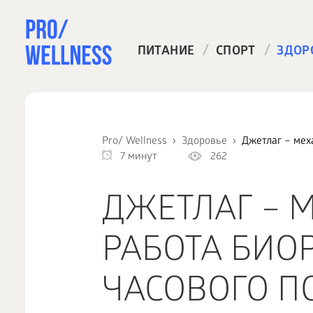
/
/
ПИТАНИЕ
СПОРТ
ЗДОР
Pro/ Wellness
Здоровье
Джетлаг – мех
7 минут
262
ДЖЕТЛАГ – 
РАБОТА БИО
ЧАСОВОГО П