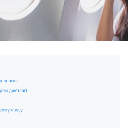
человека
дром джетлаг)
вому поясу