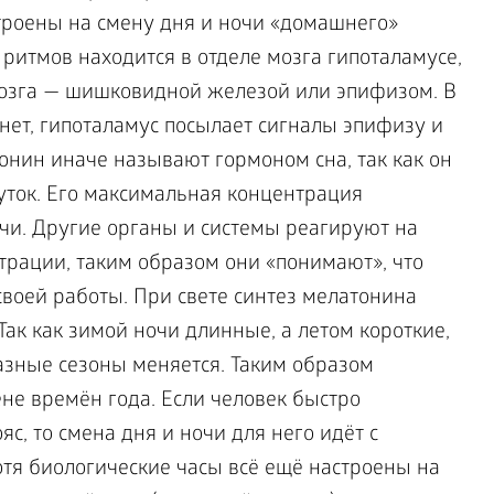
троены на смену дня и ночи «домашнего»
 ритмов находится в отделе мозга гипоталамусе,
мозга — шишковидной железой или эпифизом. В
и нет, гипоталамус посылает сигналы эпифизу и
онин иначе называют гормоном сна, так как он
уток. Его максимальная концентрация
очи. Другие органы и системы реагируют на
трации, таким образом они «понимают», что
воей работы. При свете синтез мелатонина
Так как зимой ночи длинные, а летом короткие,
зные сезоны меняется. Таким образом
не времён года. Если человек быстро
с, то смена дня и ночи для него идёт с
тя биологические часы всё ещё настроены на