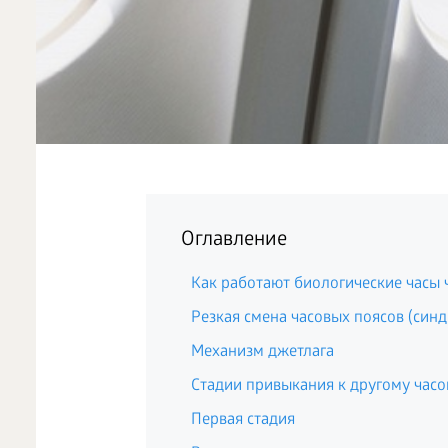
Оглавление
Как работают биологические часы 
Резкая смена часовых поясов (син
Механизм джетлага
Стадии привыкания к другому часо
Первая стадия