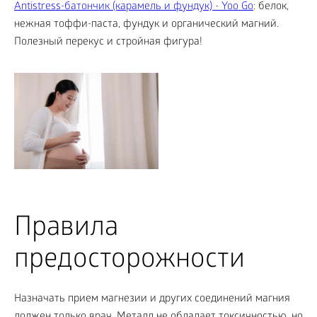
Antistress-батончик (карамель и фундук) - Yoo Gо
: белок,
нежная тоффи-паста, фундук и органический магний.
Полезный перекус и стройная фигура!
Правила
предосторожности
Назначать прием магнезии и других соединений магния
должен только врач. Металл не обладает токсичностью, но