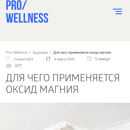
ПИТАНИЕ
СПОРТ
Pro/ Wellness
Здоровье
Для чего применяется оксид магния
5 минут
2 июня 2023
4 марта 2026
ЗДОРОВЬЕ
677
КРАСОТА
ДЛЯ ЧЕГО ПРИМЕНЯЕТСЯ
ПСИХОЛОГИЯ
ОКСИД МАГНИЯ
ДЕТИ
ДОМ
КАК?