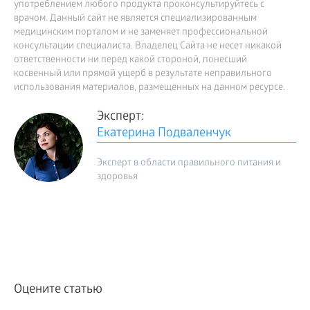
употреблением любого продукта проконсультируйтесь с
врачом. Данный сайт не является специализированным
медицинским порталом и не заменяет профессиональной
консультации специалиста. Владелец Сайта не несет никакой
ответственности ни перед какой стороной, понесший
косвенный или прямой ущерб в результате неправильного
использования материалов, размещенных на данном ресурсе.
Эксперт:
Екатерина Подваленчук
Эксперт в области правильного питания и
здоровья
Оцените статью