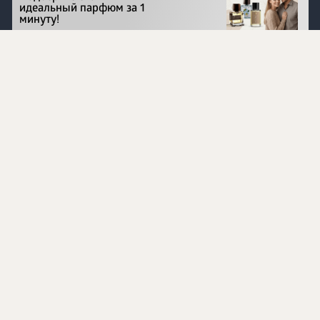
идеальный парфюм за 1
минуту!
Перейти на сайт
©
1996 - 2026 ООО Международная компания
«Сибирское здоровье». Все права защищены.
Воспроизведение материалов данного сайта возможно
при условии обязательного размещения активной
ссылки на www.siberianhealth.com.
Вся бизнес-информация, представленная на данном
сайте, является недействительной для Республики
Узбекистан
Информация на сайте предназначена для лиц,
достигших возраста шестнадцати лет (16+)
Эксперты
Ингредиенты
Контакты
О нас